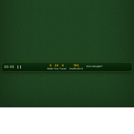
0
24
0
78%
00: 07
❙❙
Este câștigabil?
Mutări
Stoc
Treceri
Shuffle Win %
Cum să joci Solitaire