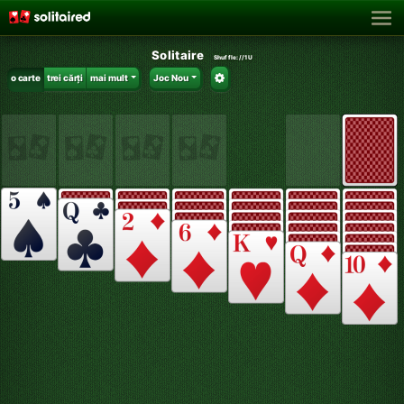
Solitaire
Shuffle:
//1U
o carte
trei cărți
mai mult
Joc Nou