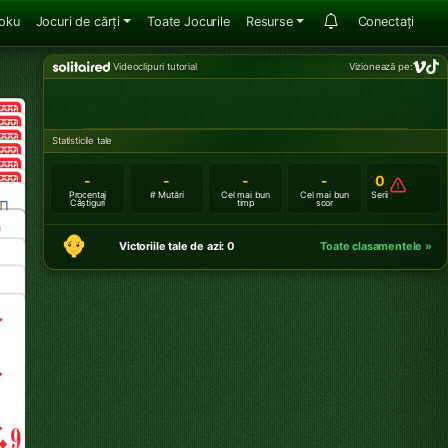
oku
Jocuri de cărți
Toate Jocurile
Resurse
Conectați
Videoclipuri tutorial
Vizionează pe:
Statisticile tale
-
-
-
-
0
Procentaj
# Mutări
Cel mai bun
Cel mai bun
Serii
Câștiguri
timp
scor
Victoriile tale de azi: 0
Toate clasamentele »