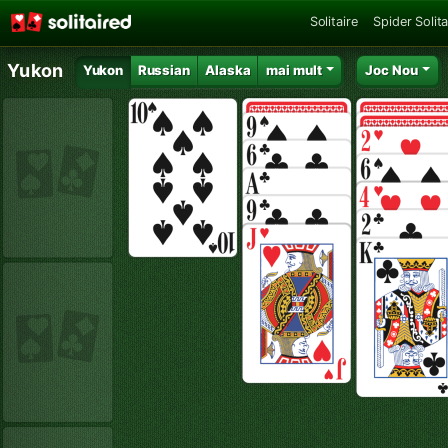
Solitaire
Spider Solita
Yukon
Yukon
Russian
Alaska
mai mult
Joc Nou