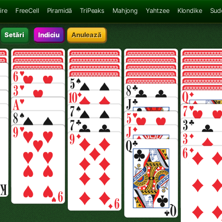
ire
FreeCell
Piramidă
TriPeaks
Mahjong
Yahtzee
Klondike
Sud
Setări
Indiciu
Anulează