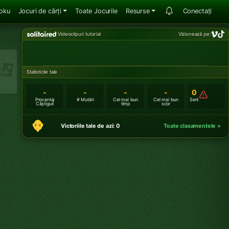
oku
Jocuri de cărți
Toate Jocurile
Resurse
Conectați
Videoclipuri tutorial
Vizionează pe:
Statisticile tale
-
-
-
-
0
Procentaj
# Mutări
Cel mai bun
Cel mai bun
Serii
Câștiguri
timp
scor
Victoriile tale de azi: 0
Toate clasamentele »