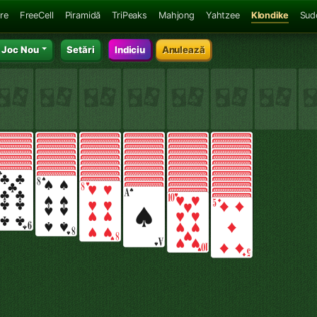
ire
FreeCell
Piramidă
TriPeaks
Mahjong
Yahtzee
Klondike
Sud
Joc Nou
Setări
Indiciu
Anulează