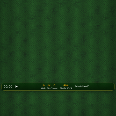
0
24
0
40%
00: 00
▶
Este câștigabil?
Mutări
Stoc
Treceri
Shuffle Win %