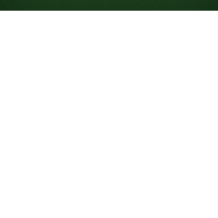
Cum se joacă
Solitaire 3 cărți
Obiectiv
Aranjează toate cărțile în patru grămezi de Fundații,
câte una pentru fiecare suită, în ordine crescătoare de
la As la Rege. Suprapune cărți de culori opuse în ordine
descrescătoare pentru a te ajuta să organizezi Tableau-
ul și să întorci cărțile cu fața în jos.
Află cum se joacă
din acest videoclip
sau urmărește instrucțiunile de mai
jos.
Configurarea Solitaire 3 cărți