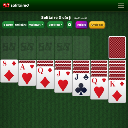
Solitaire 3 cărți
Shuffle:
/cU/
o carte
trei cărți
mai mult
Joc Nou
Indiciu
Anulează