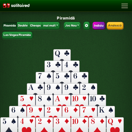
Piramidă
Piramida
Double
Cheops
mai mult
Joc Nou
Indiciu
Anulează
Las Vegas Piramida