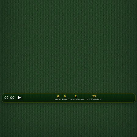
0
0
2
7%
00: 00
▶
Mutări
Stock
Treceri rămase
Shuffle Win %