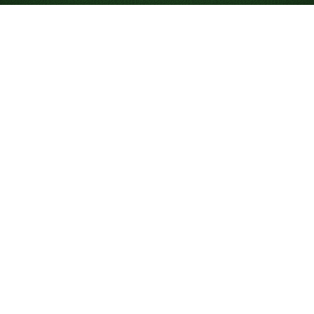
Looking for something new? Try out
Spider Solitaire
!
Cum se joacă
Solitaire Piramida
Solitaire Piramida este o variantă unică a jocului
tradițional
Klondike Solitaire
, în care cureți Tableau-ul
formând perechi de cărți care însumează 13, în loc să
ordonezi cărțile în secvențe. Folosești un singur pachet
de cărți pentru a pregăti jocul, construind o piramidă și
un Talon din care joci. Începe făcând clic pe cărțile de
mai sus.