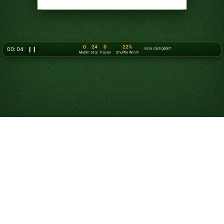
0
24
0
22%
00: 05
❙❙
Este câștigabil?
Mutări
Stoc
Treceri
Shuffle Win %
Joacă Klondike
Solitaire 3 cărți online
- gratuit!