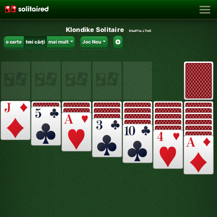
Klondike Solitaire
Shuffle:
J7nO
o carte
trei cărți
mai mult
Joc Nou