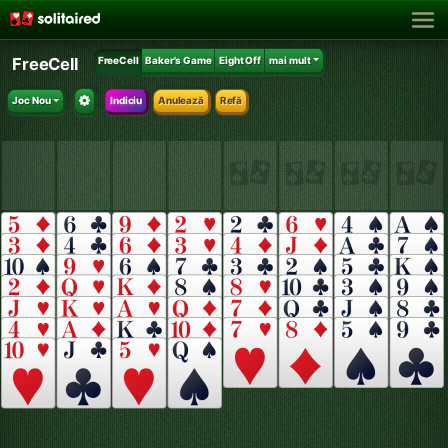
FreeCell
FreeCell
Baker's Game
Eight Off
mai mult
Joc Nou
Indiciu
Anulează
Refă