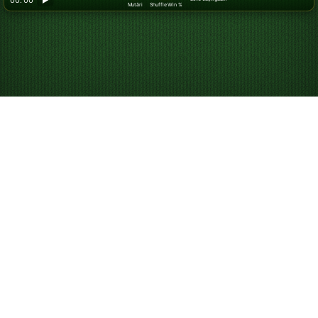
00: 00
▶
Mutări
Shuffle Win %
Joacă FreeCell online
gratuit
Începe să joci FreeCell Solitaire nelimitat. Nu este
nevoie de descărcare sau înregistrare. Joacă în modul
ecran complet sau pe telefon. De asemenea, poți
concura în clasamentele noastre obținând cel mai mic
scor, bazat pe numărul total de mutări și pe timp.