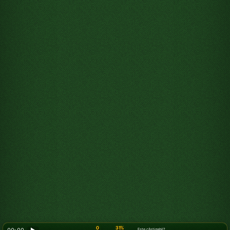
0
31%
Este câștigabil?