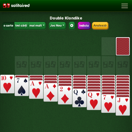
Double Klondike
o carte
trei cărți
mai mult
Joc Nou
Indiciu
Anulează