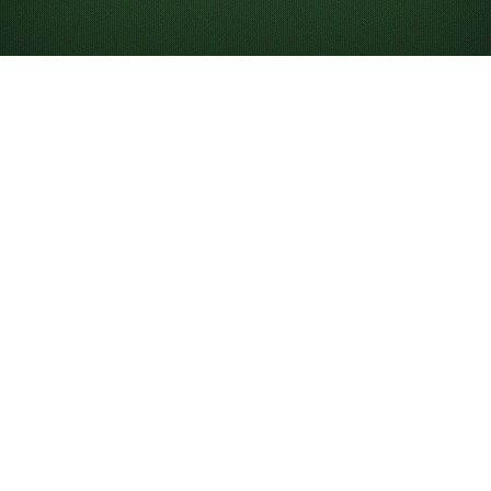
Joacă Double
Klondike Solitaire
online gratuit
Joacă Double Klondike nelimitat și:
Concurează cu alții în jocul zilei.
Folosește indicii ca să înveți și să câștigi.
Anulează și refă mutările.
Ce este Double Klondike