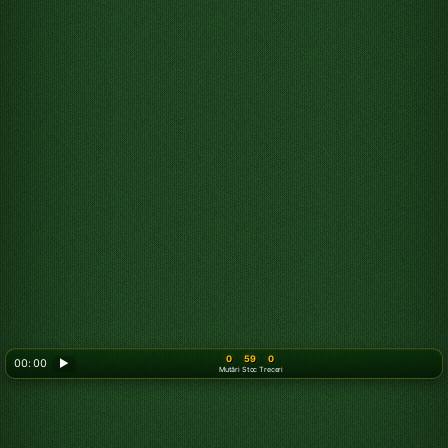
0
59
0
00: 00
▶
Mutări
Stoc
Treceri