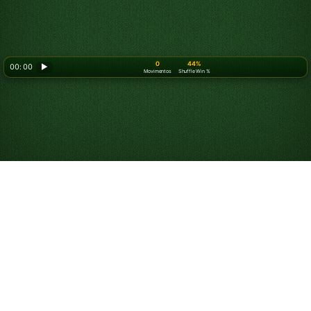
0
44%
00: 00
▶
Movimentos
Shuffle Win %
Looking for something new? Try out
Spider Solitaire
!
Jogue Paciência
Yukon Online Grátis
Jogue partidas ilimitadas de Paciência Yukon. Jogue o