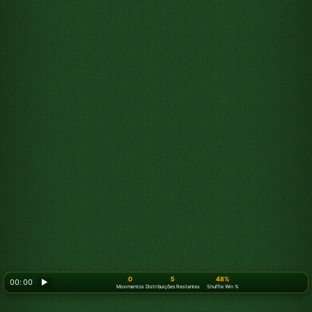
0
5
48%
00: 00
▶
Movimentos
Distribuições Restantes
Shuffle Win %