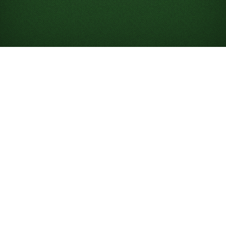
Jogue Paciência
Spider Online Grátis
Comece a jogar Paciência Spider gratuitamente, com
jogos ilimitados. Não é necessário fazer download nem
registar-se por e-mail, e pode jogar em modo de ecrã
inteiro ou no telemóvel. Para começar, clique e arraste
as cartas acima.
Como jogar