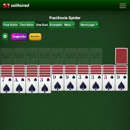
Paciência Spider
Four Suits
Two Suits
One Suit
Scorpion
Mais
Novo jogo
Sugestão
Anular