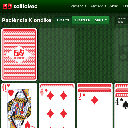
Paciência
Paciência Spider
Fr
Shuffle:
Paciência Klondike
1 Carta
3 Cartas
Mais
IMZq