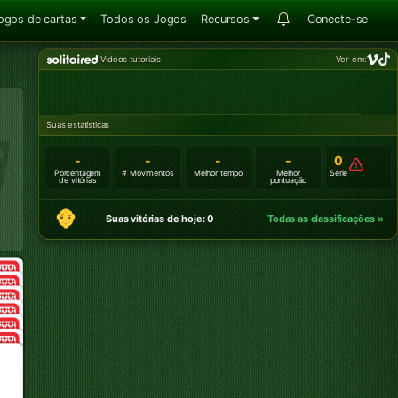
ogos de cartas
Todos os Jogos
Recursos
Conecte-se
Vídeos tutoriais
Ver em:
Suas estatísticas
-
-
-
-
0
Porcentagem
# Movimentos
Melhor tempo
Melhor
Série
de vitórias
pontuação
Suas vitórias de hoje: 0
Todas as classificações »