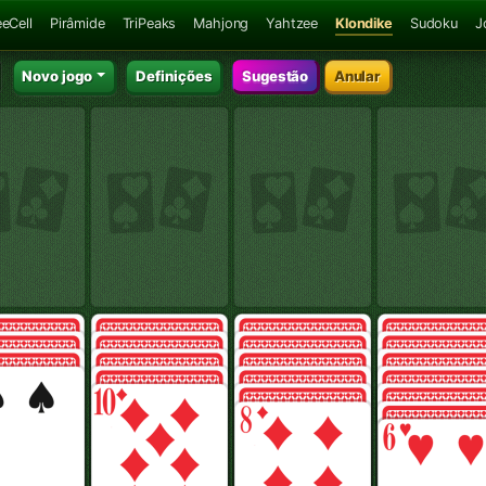
eeCell
Pirâmide
TriPeaks
Mahjong
Yahtzee
Klondike
Sudoku
J
Novo jogo
Definições
Sugestão
Anular