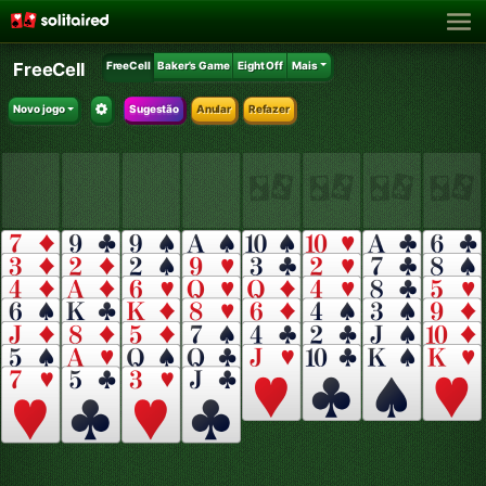
FreeCell
FreeCell
Baker's Game
Eight Off
Mais
Novo jogo
Sugestão
Anular
Refazer