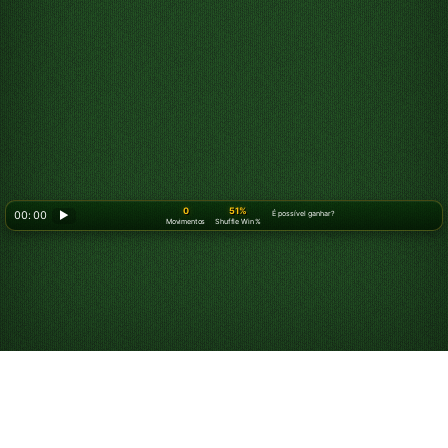
0
51%
00: 00
▶
É possível ganhar?
Movimentos
Shuffle Win %
Jogue FreeCell