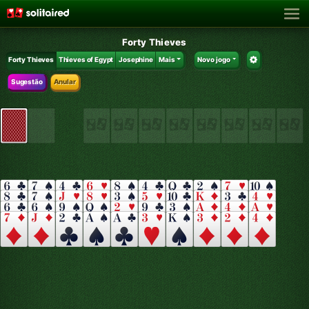
Forty Thieves
Forty Thieves
Thieves of Egypt
Josephine
Mais
Novo jogo
Sugestão
Anular