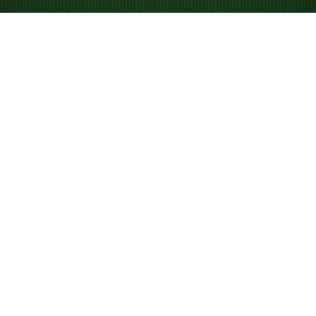
Jogue Paciência
Forty Thieves Online
Grátis
Aproveite jogos ilimitados de Paciência Forty Thieves!
Jogue o desafio diário, acompanhe suas estatísticas e
use dicas e desfazer para vencer.
Objetivo da Paciência Forty
Thieves
Para vencer no Forty Thieves, complete todas as oito