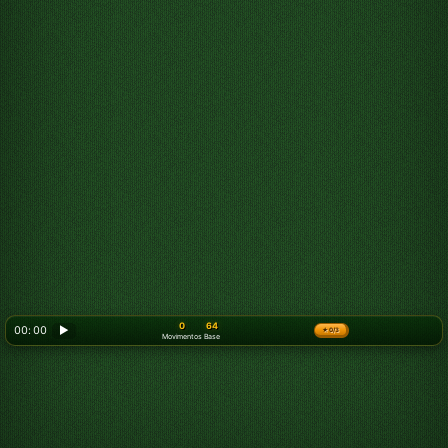
0
64
00: 00
▶
★
0/3
Movimentos
Base