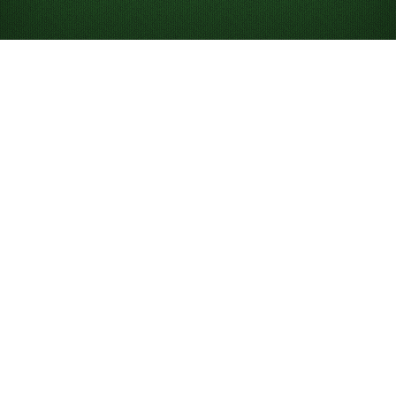
Jak grać w pasjansa
Pasjans to jednoosobowa gra karciana, w której
próbujesz ułożyć wszystkie karty na stosach fundacji.
Choć „Solitaire” najczęściej odnosi się do klasycznego
Pasjansa Klondike
, istnieje wiele wersji i poziomów
trudności, takich jak
Pasjans Klondike dobierany po 3
karty
oraz
FreeCell
. Gra była początkowo znana i nadal
bywa nazywana „Patience”, co podkreśla cierpliwość
potrzebną do wygrania rozgrywki.
W Solitaired możesz grać za darmo w nieograniczoną
liczbę internetowych gier w pasjansa — na telefonie,
komputerze lub w trybie pełnoekranowym.