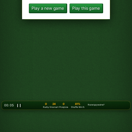
0
24
0
81%
00: 07
❙❙
Rozwiązywalne?
Ruchy
Stos kart
Przejścia
Shuffle Win %