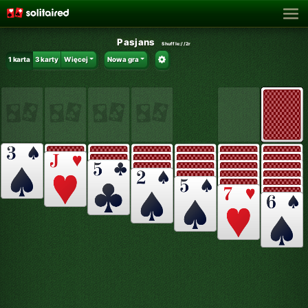
Pasjans
Shuffle:
//2r
1 karta
3 karty
Więcej
Nowa gra