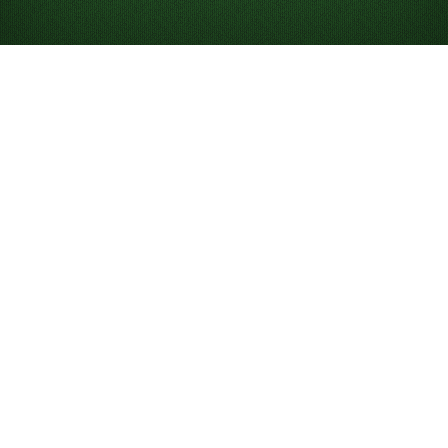
Jak grać w pasjansa
Pasjans to jednoosobowa gra karciana, w której
próbujesz ułożyć wszystkie karty na stosach fundacji.
Choć „Solitaire” najczęściej odnosi się do klasycznego
Pasjansa Klondike
, istnieje wiele wersji i poziomów
trudności, takich jak
Pasjans Klondike dobierany po 3
karty
oraz
FreeCell
. Gra była początkowo znana i nadal
bywa nazywana „Patience”, co podkreśla cierpliwość
potrzebną do wygrania rozgrywki.
W Solitaired możesz grać za darmo w nieograniczoną
liczbę internetowych gier w pasjansa — na telefonie,
komputerze lub w trybie pełnoekranowym.