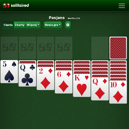
Pasjans
Shuffle:
//1U
1 karta
3 karty
Więcej
Nowa gra