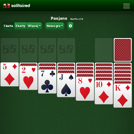
Pasjans
Shuffle:
//1G
1 karta
3 karty
Więcej
Nowa gra