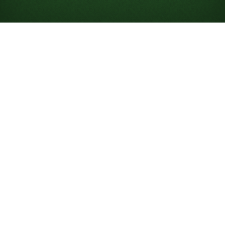
Jak grać w pasjansa
Pasjans to jednoosobowa gra karciana, w której
próbujesz ułożyć wszystkie karty na stosach fundacji.
Choć „Solitaire” najczęściej odnosi się do klasycznego
Pasjansa Klondike
, istnieje wiele wersji i poziomów
trudności, takich jak
Pasjans Klondike dobierany po 3
karty
oraz
FreeCell
. Gra była początkowo znana i nadal
bywa nazywana „Patience”, co podkreśla cierpliwość
potrzebną do wygrania rozgrywki.
W Solitaired możesz grać za darmo w nieograniczoną
liczbę internetowych gier w pasjansa — na telefonie,
komputerze lub w trybie pełnoekranowym.