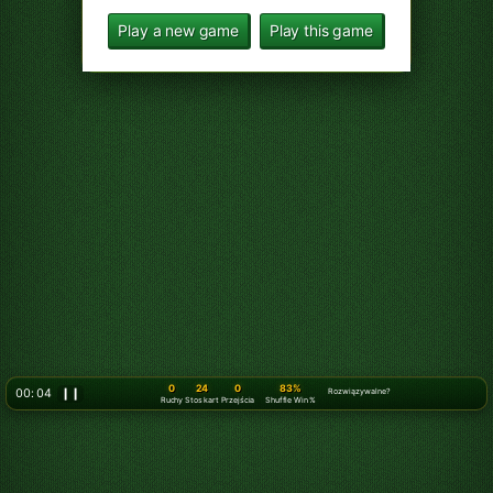
Play a new game
Play this game
0
24
0
83%
00: 07
❙❙
Rozwiązywalne?
Ruchy
Stos kart
Przejścia
Shuffle Win %