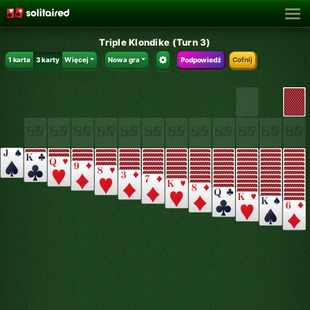
Triple Klondike (Turn 3)
1 karta
3 karty
Więcej
Nowa gra
Podpowiedź
Cofnij