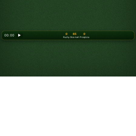
0
65
0
00: 00
▶
Ruchy
Stos kart
Przejścia
Graj za darmo online
w Potrójnego
pasjansa Klondike