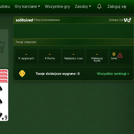
udoku
Gry karciane
Wszystkie gry
Zasoby
Zaloguj się
Filmy instruktażowe
Zobacz na:
Twoje statystyki
-
-
-
-
0
% wygranych
# Ruchy
Najlepszy czas
Najlepszy
Seria
wynik
Twoje dzisiejsze wygrane: 0
Wszystkie rankingi »