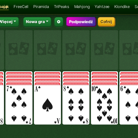
pająk
FreeCell
Piramida
TriPeaks
Mahjong
Yahtzee
Klondike
S
Więcej
Nowa gra
Podpowiedź
Cofnij