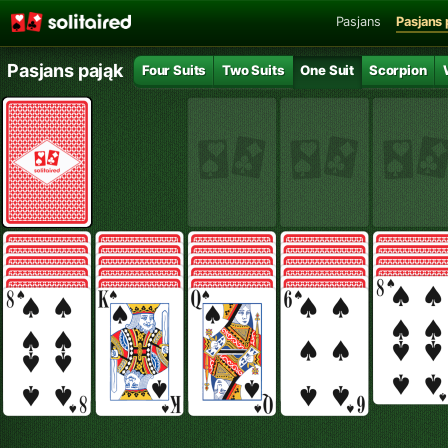
Pasjans
Pasjans 
Pasjans pająk
Four Suits
Two Suits
One Suit
Scorpion