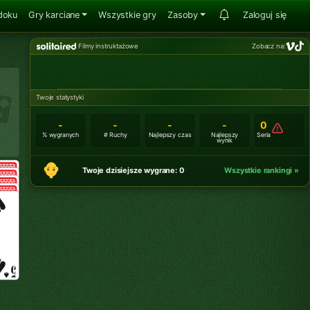
doku
Gry karciane
Wszystkie gry
Zasoby
Zaloguj się
Filmy instruktażowe
Zobacz na:
Twoje statystyki
-
-
-
-
0
% wygranych
# Ruchy
Najlepszy czas
Najlepszy
Seria
wynik
Twoje dzisiejsze wygrane: 0
Wszystkie rankingi »