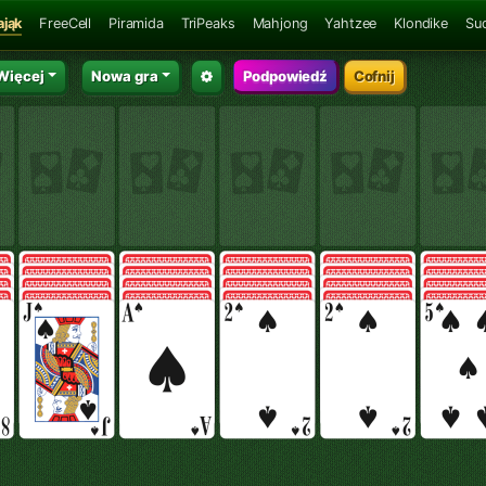
ająk
FreeCell
Piramida
TriPeaks
Mahjong
Yahtzee
Klondike
Su
Więcej
Nowa gra
Podpowiedź
Cofnij