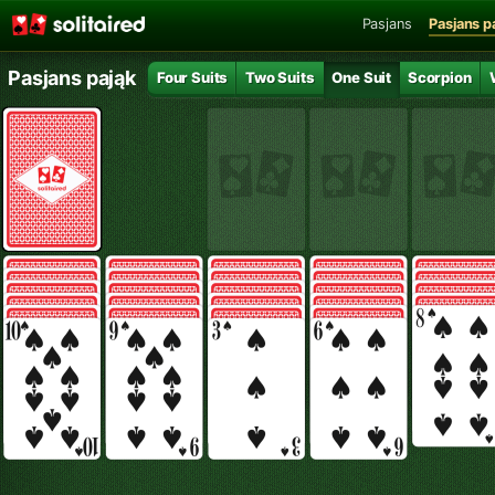
Pasjans
Pasjans p
Pasjans pająk
Four Suits
Two Suits
One Suit
Scorpion