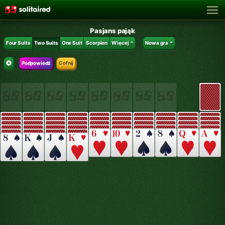
Pasjans pająk
Four Suits
Two Suits
One Suit
Scorpion
Więcej
Nowa gra
Podpowiedź
Cofnij