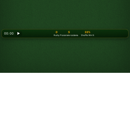
0
5
33%
00: 00
▶
Ruchy
Pozostałe rozdania
Shuffle Win %
Jak grać w Pasjansa
pająka (2 kolory)
Jeśli lubisz
Pasjansa pająka
, ale szukasz większego