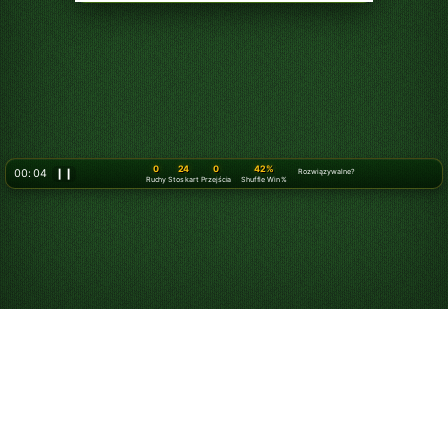
0
24
0
42%
00: 06
❙❙
Rozwiązywalne?
Ruchy
Stos kart
Przejścia
Shuffle Win %
Jak grać w pasjansa
dobieranego po 3