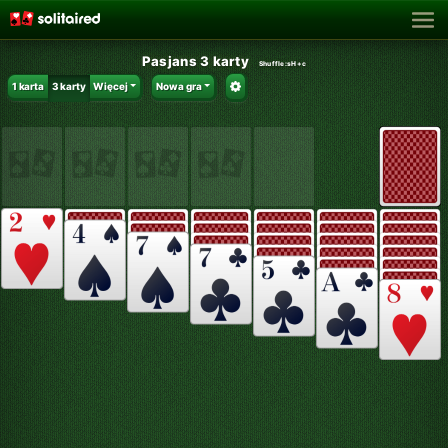
Pasjans 3 karty
Shuffle:
sH+c
1 karta
3 karty
Więcej
Nowa gra