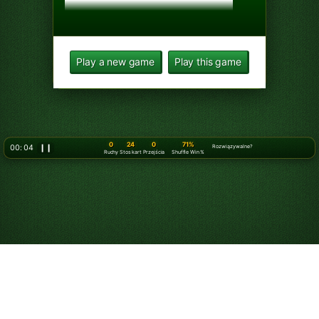
Play a new game
Play this game
0
24
0
71%
00: 05
❙❙
Rozwiązywalne?
Ruchy
Stos kart
Przejścia
Shuffle Win %
Graj online w