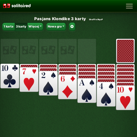
Pasjans Klondike 3 karty
Shuffle:
RqsP
1 karta
3 karty
Więcej
Nowa gra