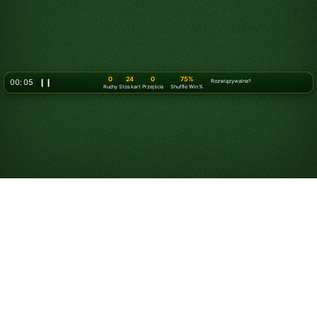
0
24
0
75%
00: 06
❙❙
Rozwiązywalne?
Ruchy
Stos kart
Przejścia
Shuffle Win %
Graj w Pasjansa
klondike online za
darmo