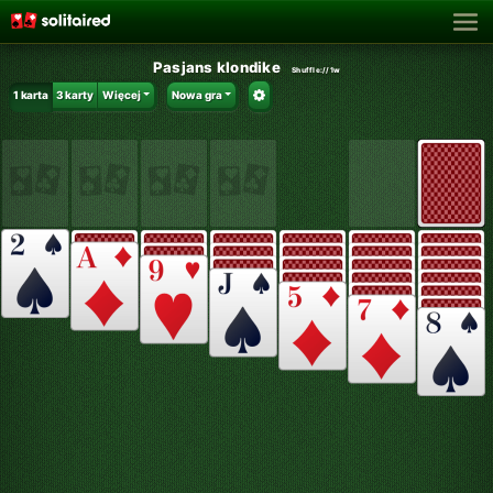
Pasjans klondike
Shuffle:
//1w
1 karta
3 karty
Więcej
Nowa gra