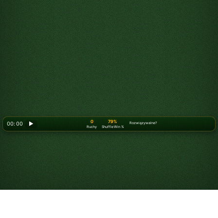
0
79%
00: 00
▶
Rozwiązywalne?
Ruchy
Shuffle Win %