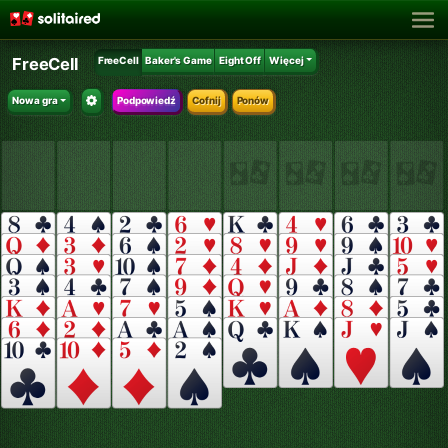
FreeCell
FreeCell
Baker's Game
Eight Off
Więcej
Nowa gra
Podpowiedź
Cofnij
Ponów