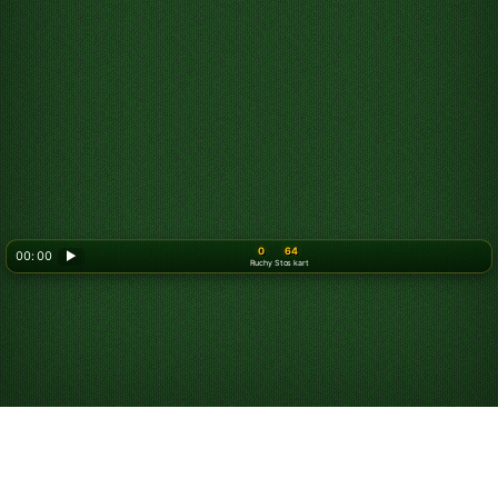
0
64
00: 00
▶
Ruchy
Stos kart
Graj w Pasjansa Forty