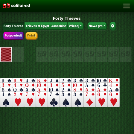
Forty Thieves
Forty Thieves
Thieves of Egypt
Josephine
Więcej
Nowa gra
Podpowiedź
Cofnij