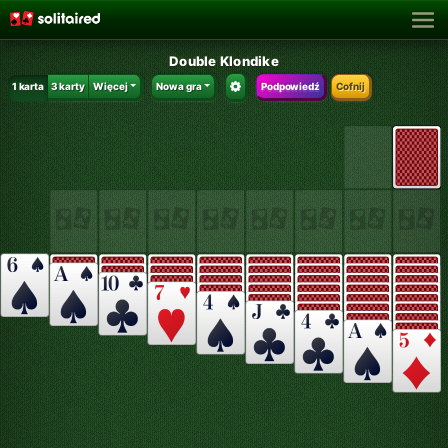
Double Klondike
1 karta
3 karty
Więcej
Nowa gra
Podpowiedź
Cofnij