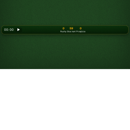
0
59
0
00: 00
▶
Ruchy
Stos kart
Przejścia
Graj w Pasjansa
klondike podwójnego
online za darmo