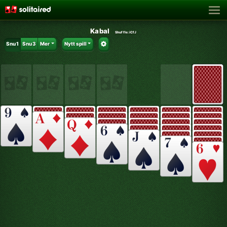
Kabal
Shuffle:
iCfJ
Snu 1
Snu 3
Mer
Nytt spill