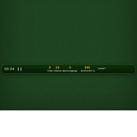
0
24
0
84%
00: 07
❙❙
Løsbar?
Trekk
Stokken
Gjennomganger
Shuffle Win %
Slik spiller du kabal