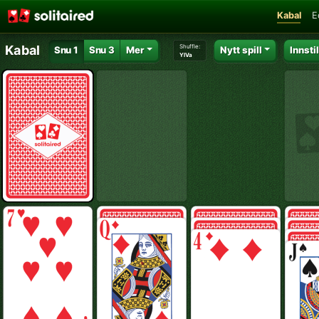
Kabal
E
Shuffle:
Kabal
Snu 1
Snu 3
Mer
Nytt spill
Innsti
YlVa