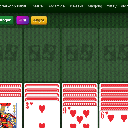
dderkopp kabal
FreeCell
Pyramide
TriPeaks
Mahjong
Yatzy
Klo
llinger
Hint
Angre