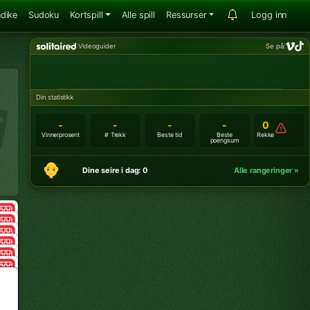
ndike
Sudoku
Kortspill
Alle spill
Ressurser
Logg inn
Videoguider
Se på:
Din statistikk
-
-
-
-
0
Vinnerprosent
# Trekk
Beste tid
Beste
Rekke
poengsum
Dine seire i dag: 0
Alle rangeringer »