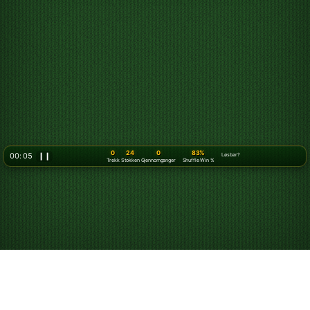
0
24
0
83%
00: 07
❙❙
Løsbar?
Trekk
Stokken
Gjennomganger
Shuffle Win %
Slik spiller du kabal