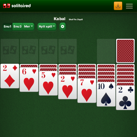
Kabal
Shuffle:
Dqu0
Snu 1
Snu 3
Mer
Nytt spill