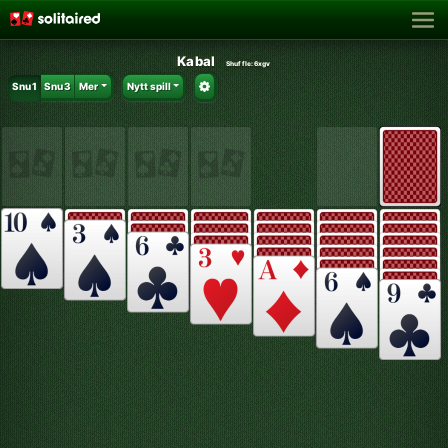
Kabal
Shuffle:
6xgv
Snu 1
Snu 3
Mer
Nytt spill