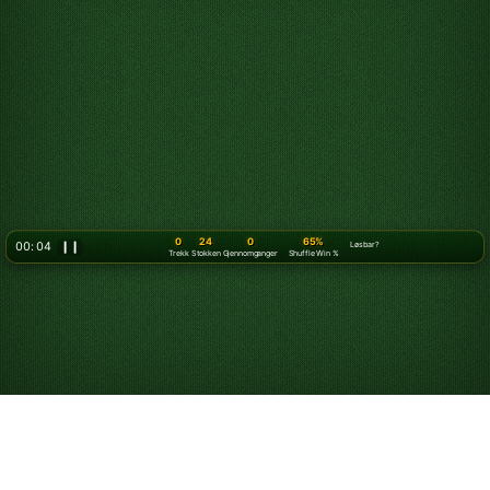
0
24
0
65%
00: 07
❙❙
Løsbar?
Trekk
Stokken
Gjennomganger
Shuffle Win %
Slik spiller du kabal