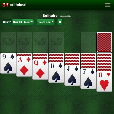
Solitaire
Shuffle:
iCfJ
Beurt 1
Beurt 3
Meer
Nieuw spel