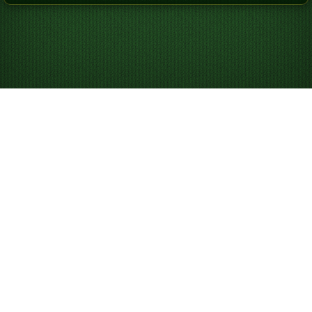
Solitaire spelen
Solitaire is een kaartspel voor één speler waarin je
probeert al je kaarten op de basisstapels te leggen.
Hoewel “Solitaire” meestal verwijst naar de klassieke
Klondike Solitaire
, zijn er veel varianten en
moeilijkheidsgraden, zoals
Klondike Solitaire 3 kaarten
en
FreeCell
. Het spel stond vroeger bekend als, en
wordt nog steeds “Patience” genoemd, wat het geduld
weerspiegelt dat nodig is om een spel te winnen.