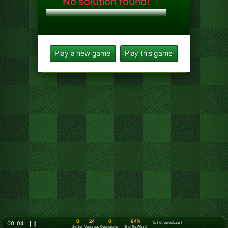
No solution found!
Play a new game
Play this game
0
24
0
84%
00: 07
❙❙
Is het oplosbaar?
Zetten
Voorraad
Doorsturen
Shuffle Win %