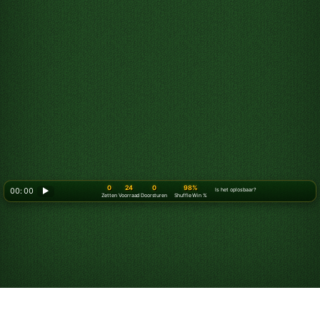
0
24
0
98%
00: 00
▶
Is het oplosbaar?
Zetten
Voorraad
Doorsturen
Shuffle Win %