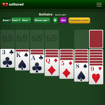
Solitaire
Shuffle:
VNPF
Beurt 1
Beurt 3
Meer
Nieuw spel
Hint
Ongedaan maken