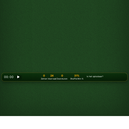
0
24
0
31%
00: 00
▶
Is het oplosbaar?
Zetten
Voorraad
Doorsturen
Shuffle Win %