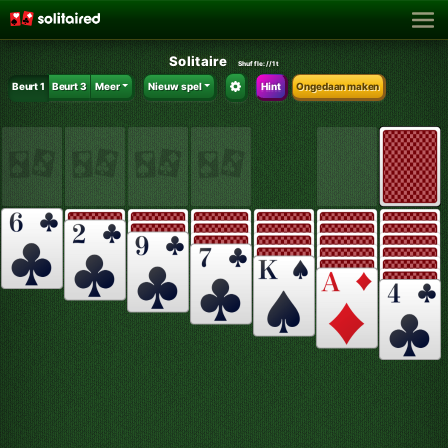
Solitaire
Shuffle:
//1t
Beurt 1
Beurt 3
Meer
Nieuw spel
Hint
Ongedaan maken