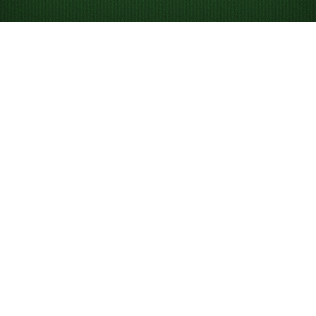
Looking for something new? Try out
Spider Solitaire
!
Speel Yukon Solitaire
gratis online
Speel onbeperkt Yukon Solitaire. Speel ons spel van de
dag om te strijden op het klassement en gebruik hints
en ongedaan maken om je te helpen het spel te winnen.
Wat is Yukon Solitaire?
Yukon is een variant van
Solitaire
die met 52 kaarten
wordt gespeeld, waarbij je groepen kaarten kunt
verplaatsen ongeacht hun volgorde. Dat maakt het