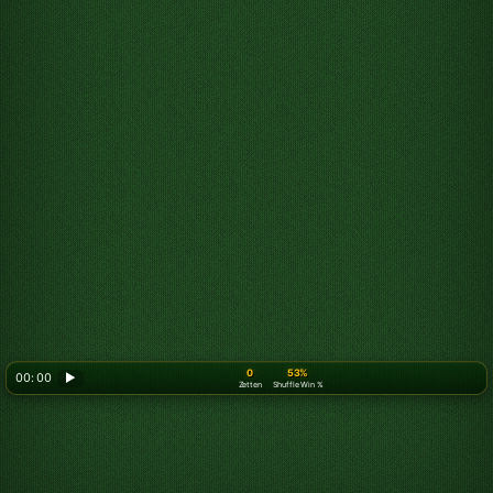
0
53%
00: 00
▶
Zetten
Shuffle Win %