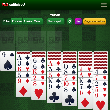
Yukon
Yukon
Russian
Alaska
Meer
Nieuw spel
Hint
Ongedaan maken