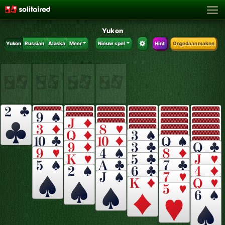
Yukon
Yukon
Russian
Alaska
Meer
Nieuw spel
Hint
Ongedaan maken