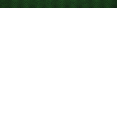
Looking for something new? Try out
Spider Solitaire
!
Speel Yukon Solitaire
gratis online
Speel onbeperkt Yukon Solitaire. Speel ons spel van de
dag om te strijden op het klassement en gebruik hints
en ongedaan maken om je te helpen het spel te winnen.
Wat is Yukon Solitaire?
Yukon is een variant van
Solitaire
die met 52 kaarten
wordt gespeeld, waarbij je groepen kaarten kunt
verplaatsen ongeacht hun volgorde. Dat maakt het