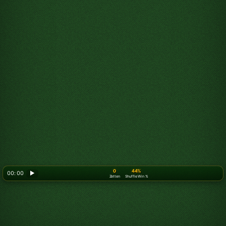
0
44%
00: 00
▶
Zetten
Shuffle Win %