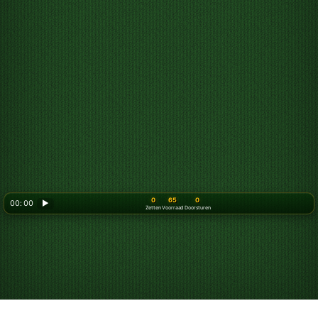
0
65
0
00: 00
▶
Zetten
Voorraad
Doorsturen