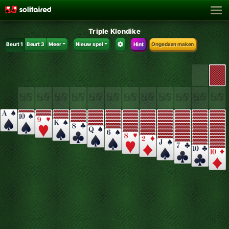
Triple Klondike
Beurt 1
Beurt 3
Meer
Nieuw spel
Hint
Ongedaan maken