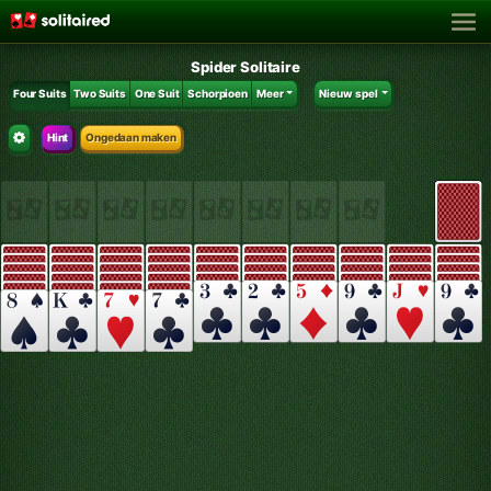
Spider Solitaire
Four Suits
Two Suits
One Suit
Schorpioen
Meer
Nieuw spel
Hint
Ongedaan maken