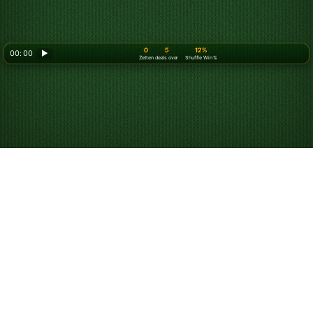
0
5
12%
00: 00
▶
Zetten
deals over
Shuffle Win %
Hoe speel je Spider
Solitaire 4 suits
Als
Spider Solitaire 1 suit
of
2 suits
inmiddels wat te
makkelijk is geworden, probeer dan Spider Solitaire 4