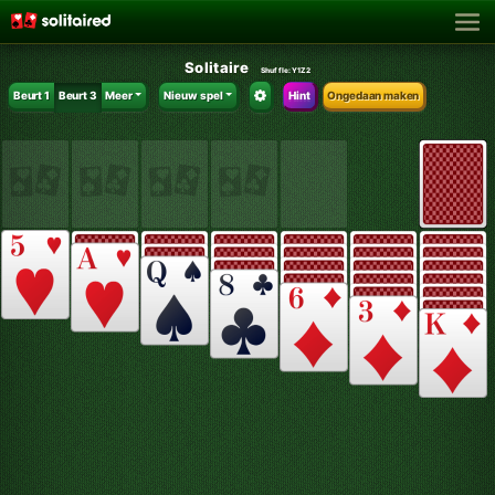
Solitaire
Shuffle:
Y1Z2
Beurt 1
Beurt 3
Meer
Nieuw spel
Hint
Ongedaan maken