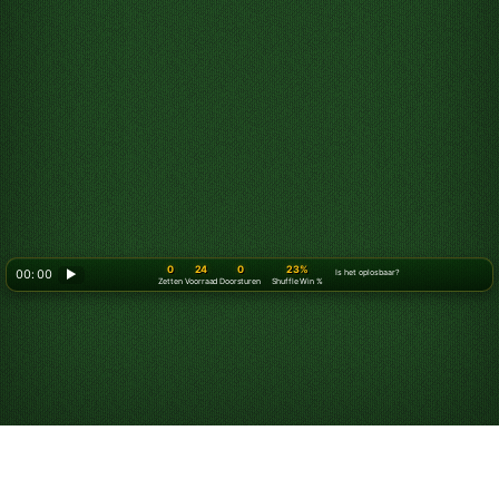
0
24
0
23%
00: 00
▶
Is het oplosbaar?
Zetten
Voorraad
Doorsturen
Shuffle Win %