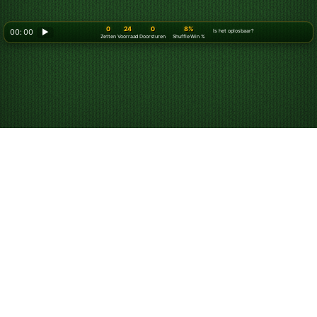
0
24
0
8%
00: 00
▶
Is het oplosbaar?
Zetten
Voorraad
Doorsturen
Shuffle Win %
Speel Klondike
Solitaire 3 kaarten
online - gratis!
Speel Klondike Solitaire waarbij je telkens 3
kaarten tegelijk van de Voorraadstapel trekt