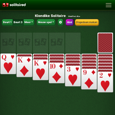
Klondike Solitaire
Shuffle:
L0Le
Beurt 1
Beurt 3
Meer
Nieuw spel
Hint
Ongedaan maken