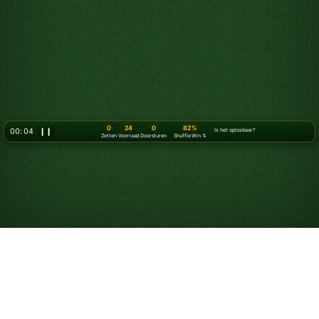
0
24
0
82%
00: 07
❙❙
Is het oplosbaar?
Zetten
Voorraad
Doorsturen
Shuffle Win %
Speel Klondike
Solitaire gratis online