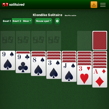
Klondike Solitaire
Shuffle:
neSm
Beurt 1
Beurt 3
Meer
Nieuw spel