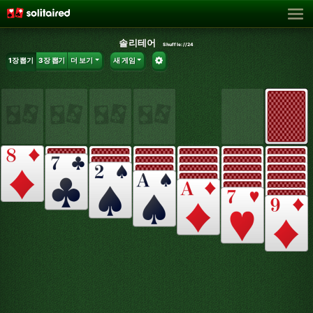
솔리테어
Shuffle:
//24
1장 뽑기
3장 뽑기
더 보기
새 게임