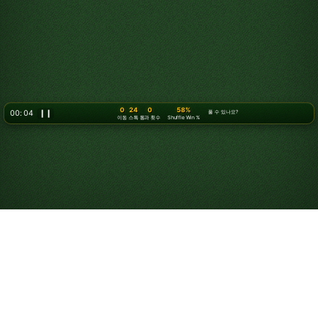
0
24
0
58%
00: 07
❙❙
풀 수 있나요?
이동
스톡
통과 횟수
Shuffle Win %
솔리테어 하는 법
솔리테어는 1인용 카드 게임으로, 모든 카드를 기초 더미에
정리하는 것이 목표입니다. “솔리테어”는 보통 클래식
클론