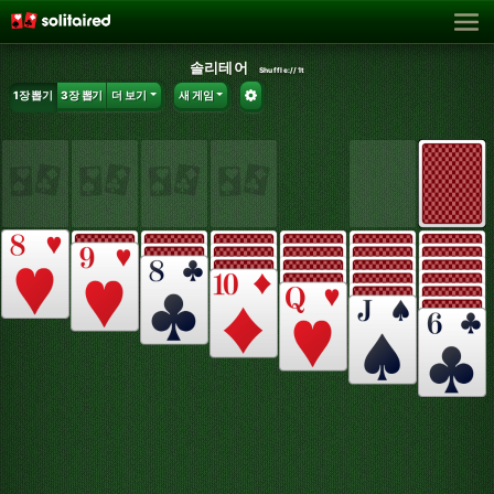
솔리테어
Shuffle:
//1t
1장 뽑기
3장 뽑기
더 보기
새 게임