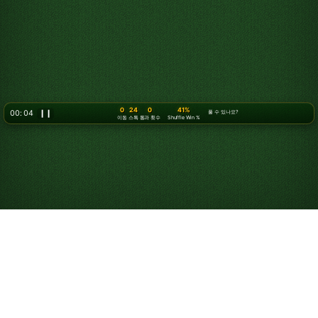
0
24
0
41%
00: 06
❙❙
풀 수 있나요?
이동
스톡
통과 횟수
Shuffle Win %
솔리테어 하는 법
솔리테어는 1인용 카드 게임으로, 모든 카드를 기초 더미에
정리하는 것이 목표입니다. “솔리테어”는 보통 클래식
클론