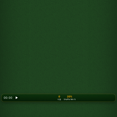
0
20%
00: 00
▶
이동
Shuffle Win %