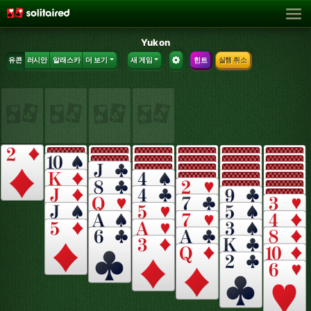
Yukon
유콘
러시안
알래스카
더 보기
새 게임
힌트
실행 취소