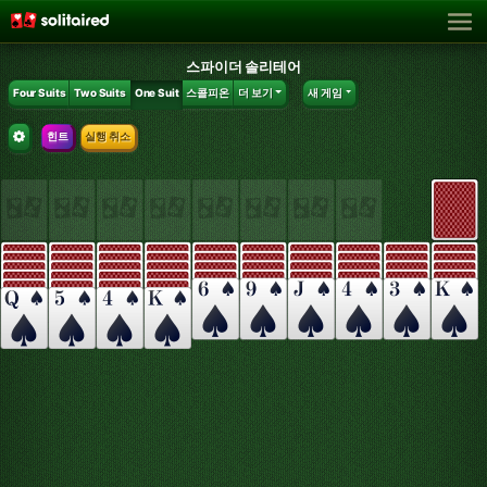
스파이더 솔리테어
Four Suits
Two Suits
One Suit
스콜피온
더 보기
새 게임
힌트
실행 취소