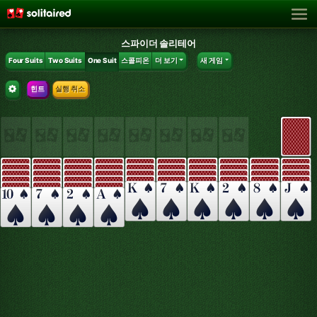
스파이더 솔리테어
Four Suits
Two Suits
One Suit
스콜피온
더 보기
새 게임
힌트
실행 취소