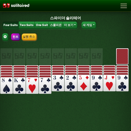
스파이더 솔리테어
Four Suits
Two Suits
One Suit
스콜피온
더 보기
새 게임
힌트
실행 취소