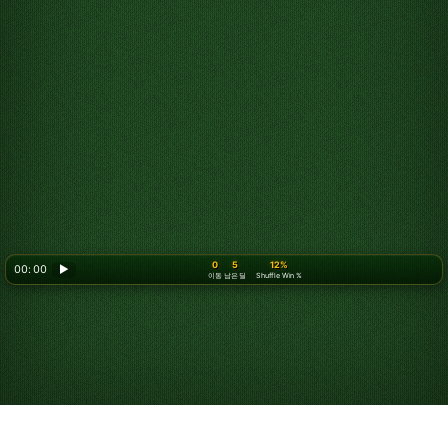
0
5
12%
00: 00
▶
이동
남은 딜
Shuffle Win %