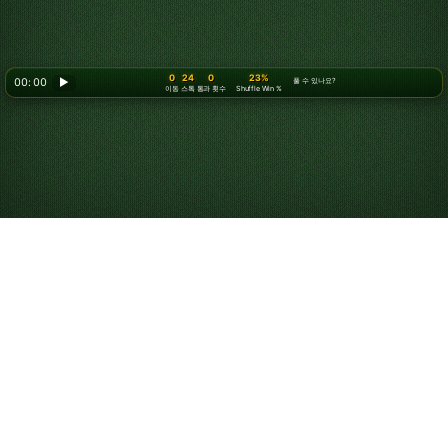
0
24
0
23%
00: 00
▶
풀 수 있나요?
이동
스톡
통과 횟수
Shuffle Win %
솔리테어 3장 뽑기 플레
이 방법
목표
모든 카드를 무늬별로 4개의 기초 더미에 에이스부터 킹까