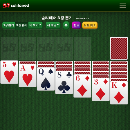
솔리테어 3장 뽑기
Shuffle:
Y1Z2
1장 뽑기
3장 뽑기
더 보기
새 게임
힌트
실행 취소