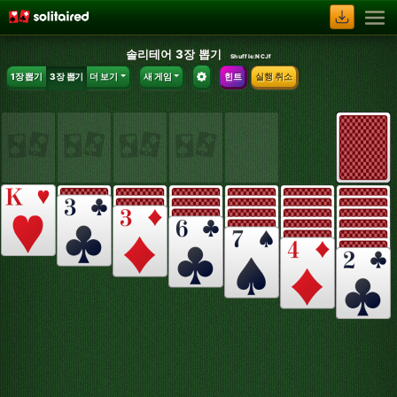
솔리테어 3장 뽑기
Shuffle:
NCJf
1장 뽑기
3장 뽑기
더 보기
새 게임
힌트
실행 취소