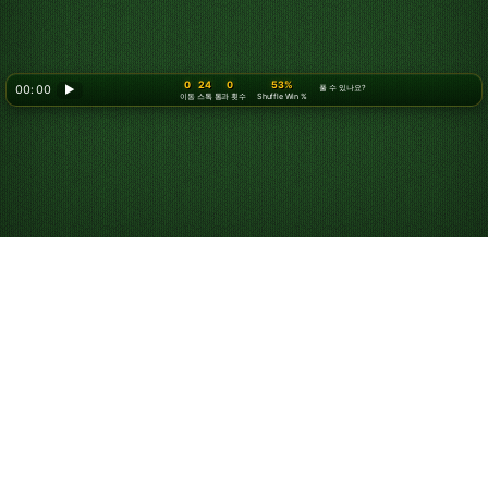
0
24
0
53%
00: 00
▶
풀 수 있나요?
이동
스톡
통과 횟수
Shuffle Win %
솔리테어 3장 뽑기 플레
이 방법
목표
모든 카드를 무늬별로 4개의 기초 더미에 에이스부터 킹까