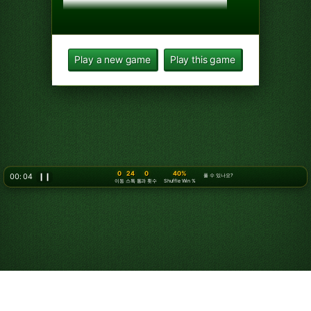
Play a new game
Play this game
0
24
0
40%
00: 05
❙❙
풀 수 있나요?
이동
스톡
통과 횟수
Shuffle Win %