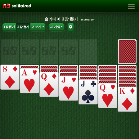
솔리테어 3장 뽑기
Shuffle:
/cU/
1장 뽑기
3장 뽑기
더 보기
새 게임