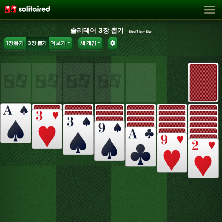
솔리테어 3장 뽑기
Shuffle:
+SIw
1장 뽑기
3장 뽑기
더 보기
새 게임