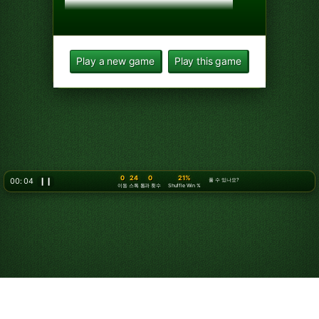
Play a new game
Play this game
0
24
0
21%
00: 05
❙❙
풀 수 있나요?
이동
스톡
통과 횟수
Shuffle Win %